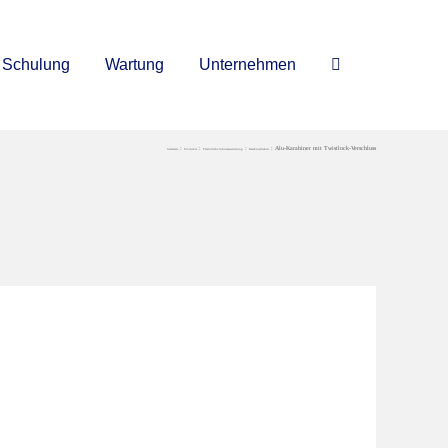
Schulung
Wartung
Unternehmen
Alu-Karabiner mit Twistlock-Verschluss
Startseite
Produkte
Persönliche Schutzausrüstung
Karabinerhaken